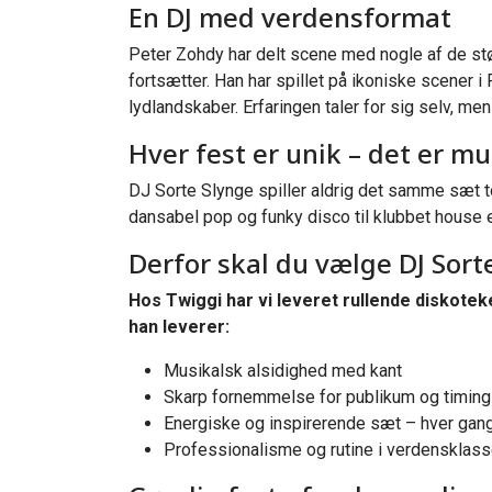
En DJ med verdensformat
Peter Zohdy har delt scene med nogle af de st
fortsætter. Han har spillet på ikoniske scener
lydlandskaber. Erfaringen taler for sig selv, men
Hver fest er unik – det er m
DJ Sorte Slynge spiller aldrig det samme sæt t
dansabel pop og funky disco til klubbet house el
Derfor skal du vælge DJ Sor
Hos Twiggi har vi leveret rullende diskoteke
han leverer:
Musikalsk alsidighed med kant
Skarp fornemmelse for publikum og timing
Energiske og inspirerende sæt – hver gan
Professionalisme og rutine i verdensklas