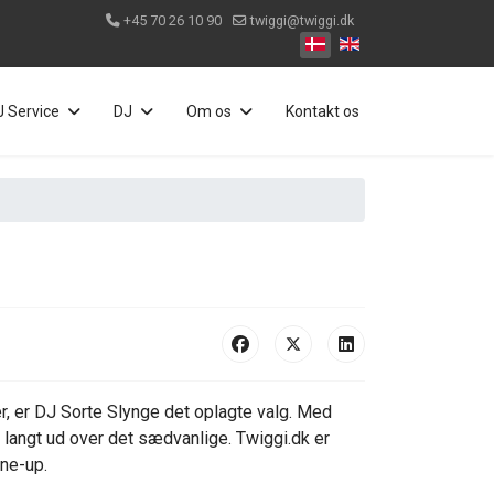
+45 70 26 10 90
twiggi@twiggi.dk
Vælg dit sprog
J Service
DJ
Om os
Kontakt os
r, er DJ Sorte Slynge det oplagte valg. Med
r langt ud over det sædvanlige. Twiggi.dk er
ne-up.