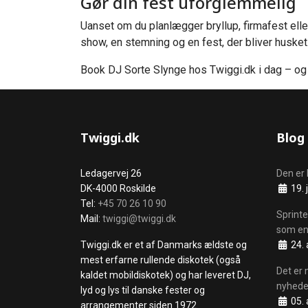
Gør din fest uforglemmelig
Uanset om du planlægger bryllup, firmafest elle
show, en stemning og en fest, der bliver husket
Book DJ Sorte Slynge hos Twiggi.dk i dag – og
Twiggi.dk
Blog
Ledagervej 26
Den er 
Detalje
DK-4000 Roskilde
19. 
Tel:
+45 70 26 10 90
Sprinte
Mail:
twiggi@twiggi.dk
som en
Detalje
Twiggi.dk er et af Danmarks ældste og
24. 
mest erfarne rullende diskotek (også
Det er 
kaldet mobildiskotek) og har leveret DJ,
nyhede
lyd og lys til danske fester og
Detalje
05. 
arrangementer siden 1972.