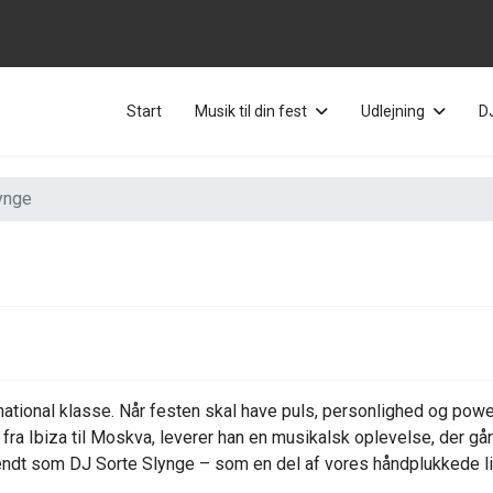
Start
Musik til din fest
Udlejning
D
ynge
ational klasse. Når festen skal have puls, personlighed og powe
 fra Ibiza til Moskva, leverer han en musikalsk oplevelse, der gå
endt som DJ Sorte Slynge – som en del af vores håndplukkede li