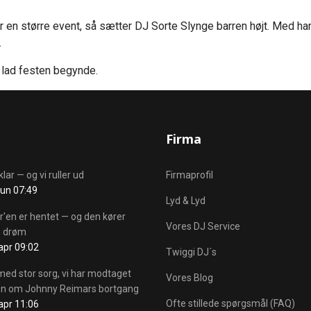
r en større event, så sætter DJ Sorte Slynge barren højt. Med ha
.
 lad festen begynde.
Firma
klar — og vi ruller ud
Firmaprofil
r
jun 07:49
Lyd & Lyd
r'en er hentet — og den kører
Vores DJ Service
 drøm
r
apr 09:02
Twiggi DJ´s
med stor sorg, vi har modtaget
Vores Blog
n om Johnny Reimars bortgang
r
Ofte stillede spørgsmål (FAQ)
apr 11:06