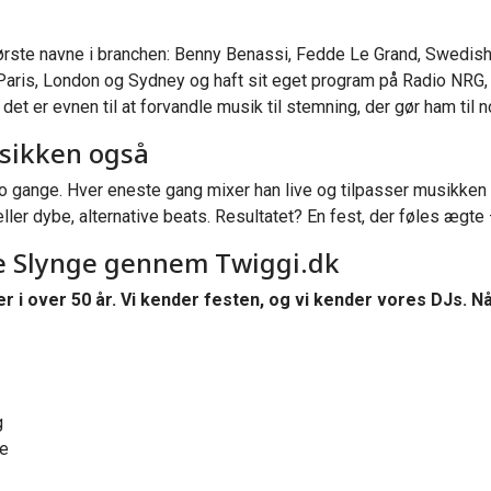
ørste navne i branchen: Benny Benassi, Fedde Le Grand, Swedish
 i Paris, London og Sydney og haft sit eget program på Radio NRG
 det er evnen til at forvandle musik til stemning, der gør ham til n
usikken også
o gange. Hver eneste gang mixer han live og tilpasser musikken t
ler dybe, alternative beats. Resultatet? En fest, der føles ægte 
te Slynge gennem Twiggi.dk
r i over 50 år. Vi kender festen, og vi kender vores DJs. Nå
g
se