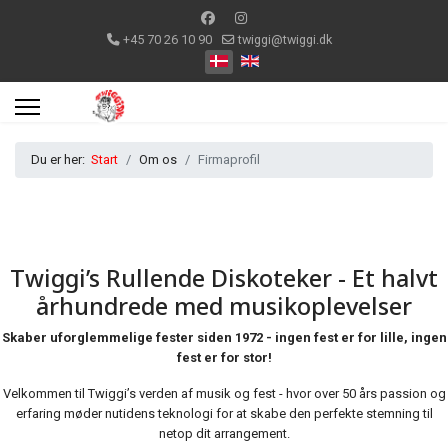
+45 70 26 10 90
twiggi@twiggi.dk
Vælg dit sprog
Du er her:
Start
Om os
Firmaprofil
Twiggi’s Rullende Diskoteker - Et halvt
århundrede med musikoplevelser
Skaber uforglemmelige fester siden 1972 - ingen fest er for lille, ingen
fest er for stor!
Velkommen til Twiggi’s verden af musik og fest - hvor over 50 års passion og
erfaring møder nutidens teknologi for at skabe den perfekte stemning til
netop dit arrangement.