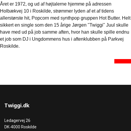
Året er 1972, og ud af højtalerne hjemme på adressen
Holbækvej 10 i Roskilde, strømmer lyden af et af tidens
allerstørste hit, Popcorn med synthpop gruppen Hot Butter. Helt
sikkert en single som den 15 årige Jørgen "Twiggi" Juul skulle
have med ud på job samme aften, hvor han skulle spille endnu
et job som DJ i Ungdommens hus i aftenklubben på Parkvej
Roskilde.
Læs mere
Twiggi.dk
Ledagervej 26
DK-4000 Roskilde