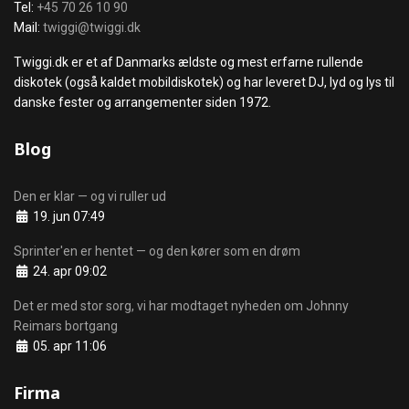
Tel:
+45 70 26 10 90
Mail:
twiggi@twiggi.dk
Twiggi.dk er et af Danmarks ældste og mest erfarne rullende
diskotek (også kaldet mobildiskotek) og har leveret DJ, lyd og lys til
danske fester og arrangementer siden 1972.
Blog
Den er klar — og vi ruller ud
Detaljer
19. jun 07:49
Sprinter'en er hentet — og den kører som en drøm
Detaljer
24. apr 09:02
Det er med stor sorg, vi har modtaget nyheden om Johnny
Reimars bortgang
Detaljer
05. apr 11:06
Firma