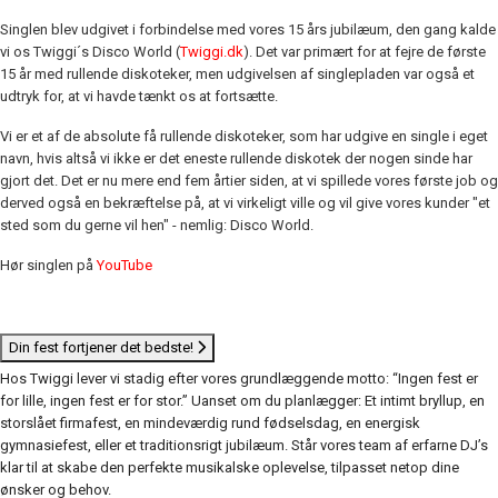
Singlen blev udgivet i forbindelse med vores 15 års jubilæum, den gang kalde
vi os Twiggi´s Disco World (
Twiggi.dk
). Det var primært for at fejre de første
15 år med rullende diskoteker, men udgivelsen af singlepladen var også et
udtryk for, at vi havde tænkt os at fortsætte.
Vi er et af de absolute få rullende diskoteker, som har udgive en single i eget
navn, hvis altså vi ikke er det eneste rullende diskotek der nogen sinde har
gjort det. Det er nu mere end fem årtier siden, at vi spillede vores første job og
derved også en bekræftelse på, at vi virkeligt ville og vil give vores kunder "et
sted som du gerne vil hen" - nemlig: Disco World.
Hør singlen på
YouTube
Din fest fortjener det bedste!
Hos Twiggi lever vi stadig efter vores grundlæggende motto: “Ingen fest er
for lille, ingen fest er for stor.” Uanset om du planlægger: Et intimt bryllup, en
storslået firmafest, en mindeværdig rund fødselsdag, en energisk
gymnasiefest, eller et traditionsrigt jubilæum. Står vores team af erfarne DJ’s
klar til at skabe den perfekte musikalske oplevelse, tilpasset netop dine
ønsker og behov.