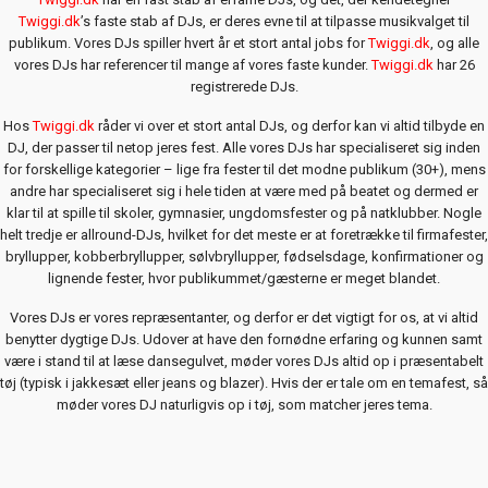
Twiggi.dk
’s faste stab af DJs, er deres evne til at tilpasse musikvalget til
publikum. Vores DJs spiller hvert år et stort antal jobs for
Twiggi.dk
, og alle
vores DJs har referencer til mange af vores faste kunder.
Twiggi.dk
har 26
registrerede DJs.
Hos
Twiggi.dk
råder vi over et stort antal DJs, og derfor kan vi altid tilbyde en
DJ, der passer til netop jeres fest. Alle vores DJs har specialiseret sig inden
for forskellige kategorier – lige fra fester til det modne publikum (30+), mens
andre har specialiseret sig i hele tiden at være med på beatet og dermed er
klar til at spille til skoler, gymnasier, ungdomsfester og på natklubber. Nogle
helt tredje er allround-DJs, hvilket for det meste er at foretrække til firmafester,
bryllupper, kobberbryllupper, sølvbryllupper, fødselsdage, konfirmationer og
lignende fester, hvor publikummet/gæsterne er meget blandet.
Vores DJs er vores repræsentanter, og derfor er det vigtigt for os, at vi altid
benytter dygtige DJs. Udover at have den fornødne erfaring og kunnen samt
være i stand til at læse dansegulvet, møder vores DJs altid op i præsentabelt
tøj (typisk i jakkesæt eller jeans og blazer). Hvis der er tale om en temafest, så
møder vores DJ naturligvis op i tøj, som matcher jeres tema.