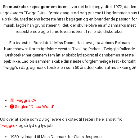
En musikalsk rejse gennem tiden
, hvor det hele begyndte i 1972, da den
unge Jørgen “Twiggi” Juul første gang stod bag pultene i Ungdommens hus i
Roskilde. Med tidens hotteste hits i bagagen og en brændende passion for
musik, lagde han grundstenen til det, der skulle blive en af Danmarks mest
respekterede og erfarne leverandører af rullende diskoteker.
Fra byfester i Roskilde til Miss Danmark-shows, fra Johnny Reimars
børneshows til prestigefyldte events i Tivoli og Parken - Twiggi’s Rullende
Diskoteker har gennem fem årtier skabt lydsporet til danskernes største
øjeblikke. Lad os sammen skabe din næste uforglemmelige fest - kontakt
Twiggi’s i dag, og mærk forskellen som 50 års dedikation til musikken gør!
Twiggi´s CV
Singlen "Disco World"
Ud over at spille som DJ og levere diskotek til fester i hele landet, fik
Twiggi.dk
også lyd og lys job:
1980 Lydmand til Miss Danmark for Claus Jespersen.