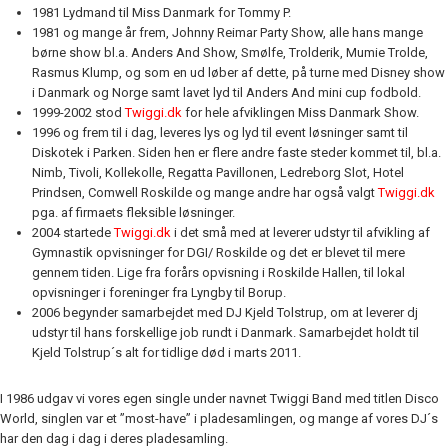
1981 Lydmand til Miss Danmark for Tommy P.
1981 og mange år frem, Johnny Reimar Party Show, alle hans mange
børne show bl.a. Anders And Show, Smølfe, Trolderik, Mumie Trolde,
Rasmus Klump, og som en ud løber af dette, på turne med Disney show
i Danmark og Norge samt lavet lyd til Anders And mini cup fodbold.
1999-2002 stod
Twiggi.dk
for hele afviklingen Miss Danmark Show.
1996 og frem til i dag, leveres lys og lyd til event løsninger samt til
Diskotek i Parken. Siden hen er flere andre faste steder kommet til, bl.a.
Nimb, Tivoli, Kollekolle, Regatta Pavillonen, Ledreborg Slot, Hotel
Prindsen, Comwell Roskilde og mange andre har også valgt
Twiggi.dk
pga. af firmaets fleksible løsninger.
2004 startede
Twiggi.dk
i det små med at leverer udstyr til afvikling af
Gymnastik opvisninger for DGI/ Roskilde og det er blevet til mere
gennem tiden. Lige fra forårs opvisning i Roskilde Hallen, til lokal
opvisninger i foreninger fra Lyngby til Borup.
2006 begynder samarbejdet med DJ Kjeld Tolstrup, om at leverer dj
udstyr til hans forskellige job rundt i Danmark. Samarbejdet holdt til
Kjeld Tolstrup´s alt for tidlige død i marts 2011.
I 1986 udgav vi vores egen single under navnet Twiggi Band med titlen Disco
World, singlen var et ”most-have” i pladesamlingen, og mange af vores DJ´s
har den dag i dag i deres pladesamling.