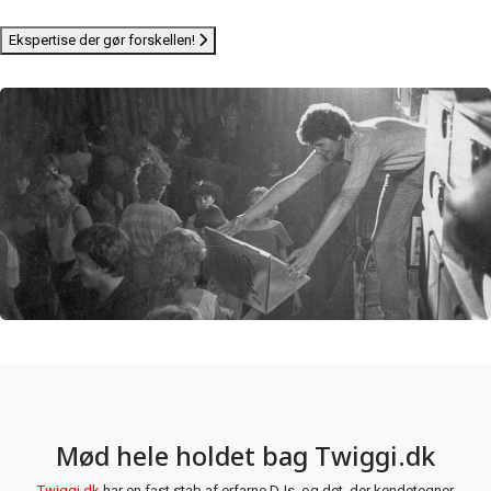
Ekspertise der gør forskellen!
Mød hele holdet bag Twiggi.dk
Twiggi.dk
har en fast stab af erfarne DJs, og det, der kendetegner