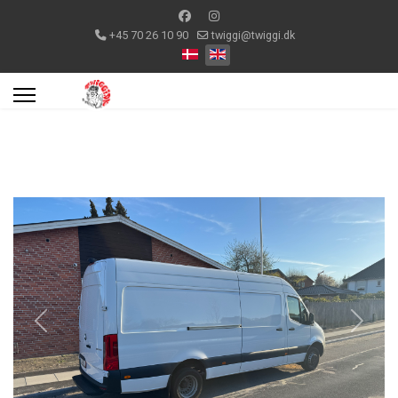
+45 70 26 10 90
twiggi@twiggi.dk
Select your language
Previous
Next