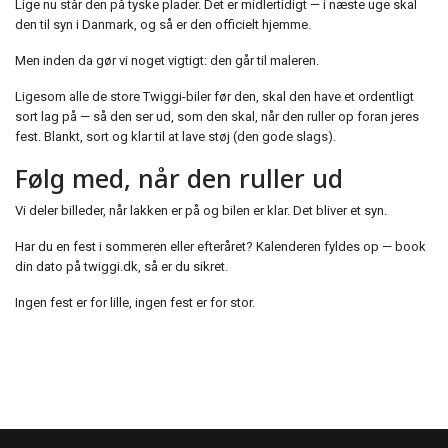
Lige nu står den på tyske plader. Det er midlertidigt — i næste uge skal
den til syn i Danmark, og så er den officielt hjemme.
Men inden da gør vi noget vigtigt: den går til maleren.
Ligesom alle de store Twiggi-biler før den, skal den have et ordentligt
sort lag på — så den ser ud, som den skal, når den ruller op foran jeres
fest. Blankt, sort og klar til at lave støj (den gode slags).
Følg med, når den ruller ud
Vi deler billeder, når lakken er på og bilen er klar. Det bliver et syn.
Har du en fest i sommeren eller efteråret? Kalenderen fyldes op — book
din dato på twiggi.dk, så er du sikret.
Ingen fest er for lille, ingen fest er for stor.